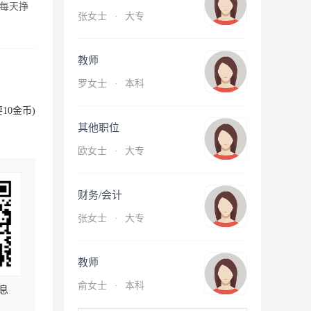
每天挣
张女士
·
大专
教师
罗女士
·
本科
10金币)
其他职位
欧女士
·
大专
财务/会计
张女士
·
大专
教师
俞女士
·
本科
息