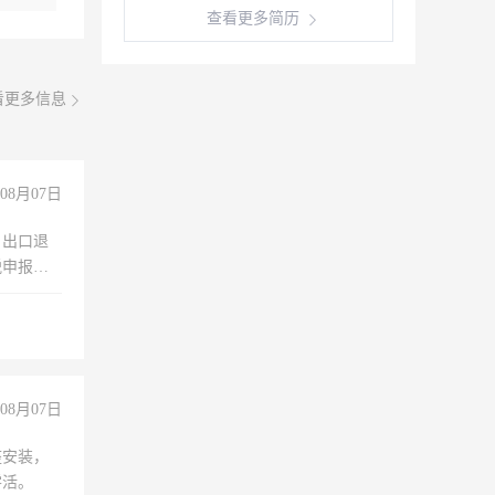
查看更多简历
看更多信息
08月07日
，出口退
税申报、
理乱账业
职会计工
08月07日
座安装，
零活。