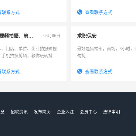
解的经验与您分享。 真诚合作，
识之士，共享未来。
看联系方式
查看联系方式
手机短视频拍摄、剪辑、抖音快手
08月06日
求职保安
人、门店、单位、企业拍摄短视
最好是售楼部，商场，8小时，
训手机拍摄剪辑，教你玩转抖音
勿扰
人、门店、单位、企业拍摄短视
训手机拍摄剪辑，教你玩转抖
看联系方式
查看联系方式
也可以成为拍摄达人！你也可以
摄达人！
信息
招聘资讯
发布简历
企业入驻
会员中心
法律申明
们