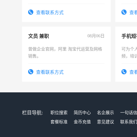
上
作和分
结识有
查看联系方式
查
文员 兼职
08月06日
曾做企业官网，阿里 淘宝代运营及网格
可为个
销售。
频，培
可为个
频，培
查看联系方式
查
音！你
成为拍
栏目导航:
职位搜索
简历中心
名企展示
一句话
套餐标准
金币充值
意见建议
联系我