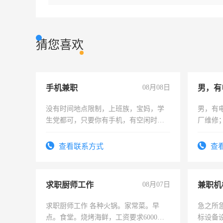
猜您喜欢
手机兼职
08月08日
男，有
没有时间地点限制，上班族，宝妈，学
男，有
生党都可，只要你有手机，有空闲时
厂维修
间，一单一结，一天二三十不成问题，
上，枣
勤快的四五十，每天挣零花钱没问题！
电话
查看联系方式
查
求职厨师工作
08月07日
求职厨师工作 各种火锅。家常菜。早
急之所
点。食堂。烧烤海鲜，工资要求6000以
标设备