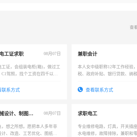
查
电工证求职
08月07日
兼职会计
电工证，会组装电柜(箱)，做过工
本人女中级职称12年工作经验
；C1驾照，找个工资在四千以
税、政府补贴、银行贷款、纳
强县以外需要有住宿，保险勿扰
为各类公司策划，设建新账，
务，财务咨询等业务。欲求兼
看联系方式
查看联系方式
作
兼职机械设计、制图、设备改造
08月07日
求职电工
急，想之所想。愿把本人多年非
专业维修电路，灯具，开关插
设计、改造、工艺优化、图纸制
水电维修，故障排除，兼职和