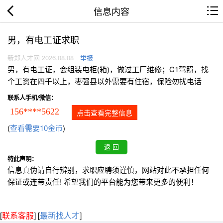
信息内容
男，有电工证求职
新郑人才网 2026.08.08
举报
男，有电工证，会组装电柜(箱)，做过工厂维修；C1驾照，找
个工资在四千以上，枣强县以外需要有住宿，保险勿扰电话
联系人手机/微信：
156****5622
点击查看完整信息
(
查看需要10金币
)
特此声明：
信息真伪请自行辨别，求职应聘须谨慎，网站对此不承担任何
保证或连带责任! 希望我们的平台能为您带来更多的便利！
[
联系客服
]
[
最新找人才
]