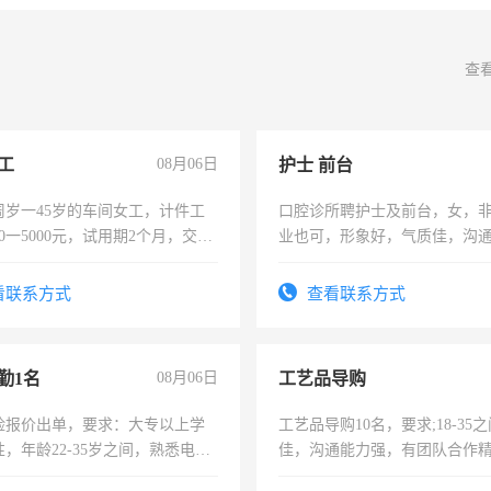
查
工
08月06日
护士 前台
周岁一45岁的车间女工，计件工
口腔诊所聘护士及前台，女，
00一5000元，试用期2个月，交五
业也可，形象好，气质佳，沟
年薪假，年底福利
强。面试，周日休息。
看联系方式
查看联系方式
勤1名
08月06日
工艺品导购
险报价出单，要求：大专以上学
工艺品导购10名，要求;18-35
，年龄22-35岁之间，熟悉电脑
佳，沟通能力强，有团队合作
工作态度认真，具有团队精神，
上进心，有工作经验者优先！