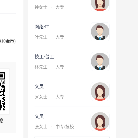
钟女士
·
大专
网络/IT
叶先生
·
大专
10金币)
技工/普工
林先生
·
大专
文员
罗女士
·
大专
文员
息
张女士
·
中专/技校