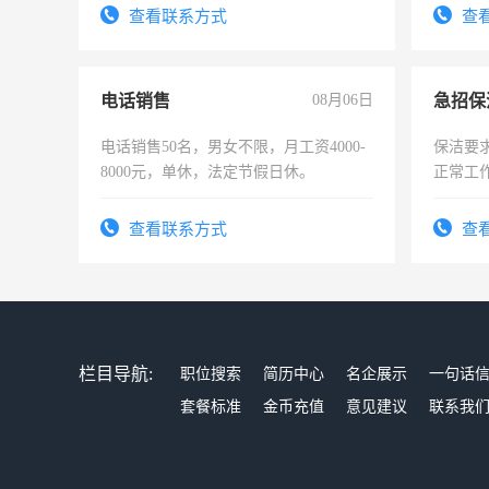
试用期1
查看联系方式
查
电话销售
08月06日
电话销售50名，男女不限，月工资4000-
保洁要
8000元，单休，法定节假日休。
正常工
责任心
录，客
查看联系方式
查
懂电脑
能力，
栏目导航:
职位搜索
简历中心
名企展示
一句话
套餐标准
金币充值
意见建议
联系我