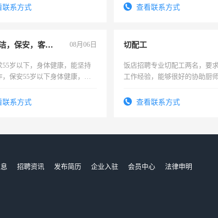
-3个月，转正后交纳五险，
看联系方式
查看联系方式
急招保洁，保安，客服，工程
08月06日
切配工
求55岁以下，身体健康，能坚持
饭店招聘专业切配工两名，要
作，保安55岁以下身体健康，有
工作经验，能够很好的协助厨
形象端庄，遵纪守法，无犯罪记
作。包吃住，每月有公休，工资35
服要求45岁以下高中以上文化，
4500。
看联系方式
查看联系方式
工作认真，性格开朗有良好沟通
工程，懂水电维修。
信息
招聘资讯
发布简历
企业入驻
会员中心
法律申明
们