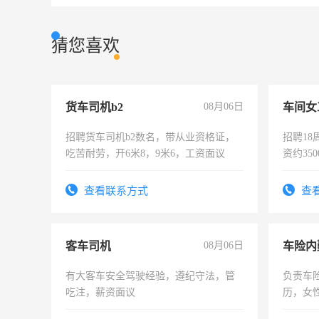
猜您喜欢
货车司机b2
08月06日
车间女
招聘货车司机b2数名，带从业资格证，
招聘18
吃苦耐劳，开6米8，9米6，工资面议
资约35
险，有
查看联系方式
查
客车司机
08月06日
车险内
有大客车安全驾驶经验，遵纪守法，管
负责车
吃注，薪资面议
历，女性
操作，